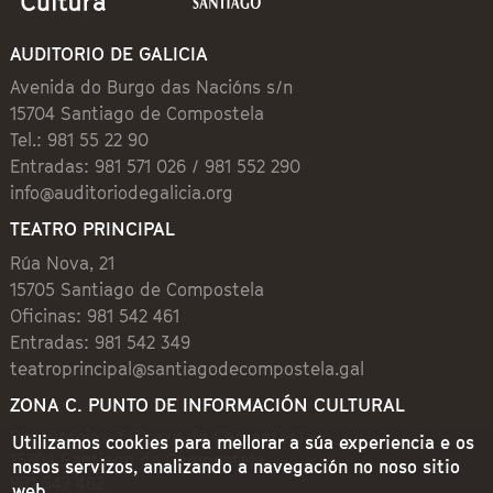
AUDITORIO DE GALICIA
Avenida do Burgo das Nacións s/n
15704 Santiago de Compostela
Tel.: 981 55 22 90
Entradas: 981 571 026 / 981 552 290
info@auditoriodegalicia.org
TEATRO PRINCIPAL
Rúa Nova, 21
15705 Santiago de Compostela
Oficinas: 981 542 461
Entradas: 981 542 349
teatroprincipal@santiagodecompostela.gal
ZONA C. PUNTO DE INFORMACIÓN CULTURAL
Preguntoiro, 1 (Praza de Cervantes)
Utilizamos cookies para mellorar a súa experiencia e os
15704 Santiago de Compostela
nosos servizos, analizando a navegación no noso sitio
981 542 462
web.