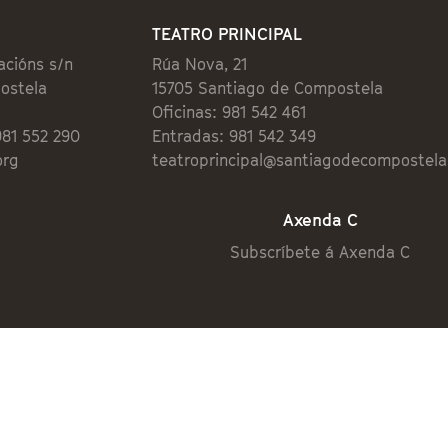
TEATRO PRINCIPAL
acións s/n
Rúa Nova, 21
ostela
15705 Santiago de Compostela
Oficinas: 981 542 461
981 552 290
Entradas: 981 542 349
org
teatroprincipal@santiagodecompostela
Axenda C
Subscríbete á Axenda C