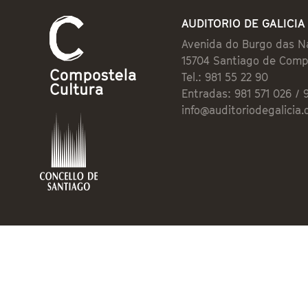
AUDITORIO DE GALICIA
Avenida do Burgo das N
15704 Santiago de Comp
Tel.: 981 55 22 90
Entradas: 981 571 026 / 
info@auditoriodegalicia.