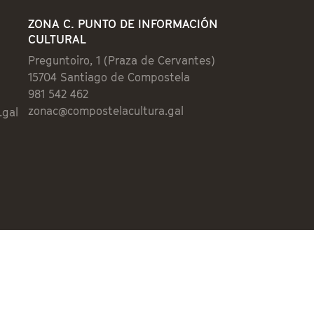
ZONA C. PUNTO DE INFORMACIÓN
CULTURAL
Preguntoiro, 1 (Praza de Cervantes)
15704 Santiago de Compostela
981 542 462
zonac@compostelacultura.gal
.gal