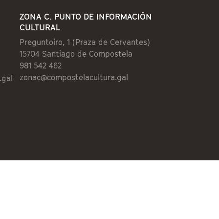
ZONA C. PUNTO DE INFORMACIÓN
CULTURAL
Preguntoiro, 1 (Praza de Cervantes)
15704 Santiago de Compostela
981 542 462
zonac@compostelacultura.gal
.gal