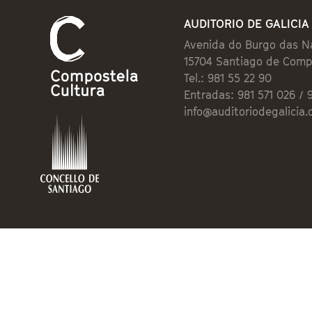
AUDITORIO DE GALICIA
Avenida do Burgo das N
15704 Santiago de Comp
Tel.: 981 55 22 90
Entradas: 981 571 026 / 
info@auditoriodegalicia.