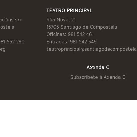
TEATRO PRINCIPAL
acións s/n
Rúa Nova, 21
ostela
15705 Santiago de Compostela
Oficinas: 981 542 461
981 552 290
Entradas: 981 542 349
org
teatroprincipal@santiagodecompostela
Axenda C
Subscríbete á Axenda C