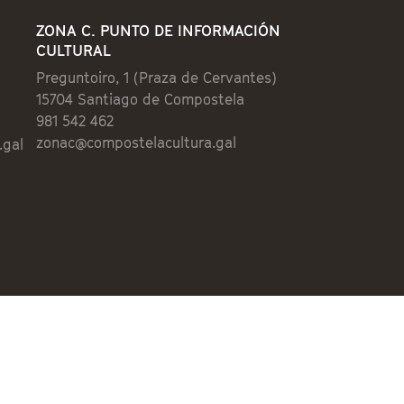
ZONA C. PUNTO DE INFORMACIÓN
CULTURAL
Preguntoiro, 1 (Praza de Cervantes)
15704 Santiago de Compostela
981 542 462
zonac@compostelacultura.gal
.gal