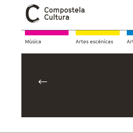
Música
Artes escénicas
Ar
Vostede está aquí