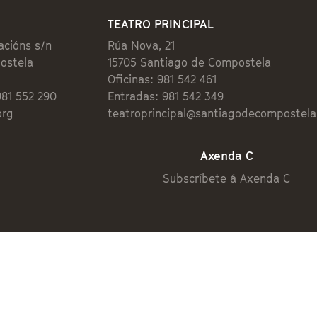
TEATRO PRINCIPAL
acións s/n
Rúa Nova, 21
ostela
15705 Santiago de Compostela
Oficinas: 981 542 461
981 552 290
Entradas: 981 542 349
org
teatroprincipal@santiagodecompostela
Axenda C
Subscríbete á Axenda C