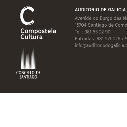
AUDITORIO DE GALICIA
Avenida do Burgo das N
15704 Santiago de Comp
Tel.: 981 55 22 90
Entradas: 981 571 026 / 
info@auditoriodegalicia.