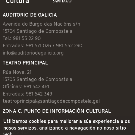
AUDITORIO DE GALICIA
Avenida do Burgo das Nacións s/n
15704 Santiago de Compostela
Tel.: 981 55 22 90
Entradas: 981 571 026 / 981 552 290
info@auditoriodegalicia.org
TEATRO PRINCIPAL
Rúa Nova, 21
15705 Santiago de Compostela
Oficinas: 981 542 461
Entradas: 981 542 349
teatroprincipal@santiagodecompostela.gal
ZONA C. PUNTO DE INFORMACIÓN CULTURAL
Preguntoiro, 1 (Praza de Cervantes)
Utilizamos cookies para mellorar a súa experiencia e os
15704 Santiago de Compostela
nosos servizos, analizando a navegación no noso sitio
981 542 462
web.