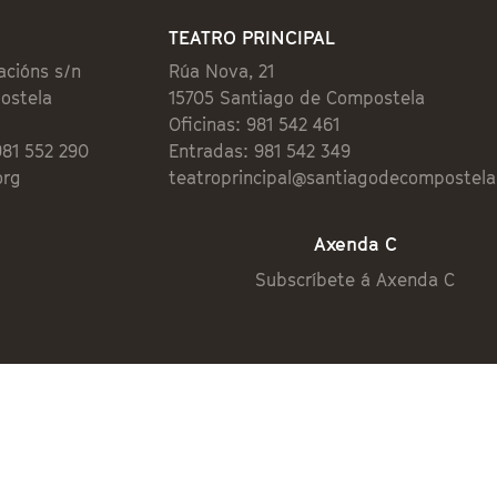
TEATRO PRINCIPAL
acións s/n
Rúa Nova, 21
ostela
15705 Santiago de Compostela
Oficinas: 981 542 461
981 552 290
Entradas: 981 542 349
org
teatroprincipal@santiagodecompostela
Axenda C
Subscríbete á Axenda C