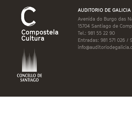
AUDITORIO DE GALICIA
Avenida do Burgo das N
15704 Santiago de Comp
Tel.: 981 55 22 90
Entradas: 981 571 026 / 
info@auditoriodegalicia.