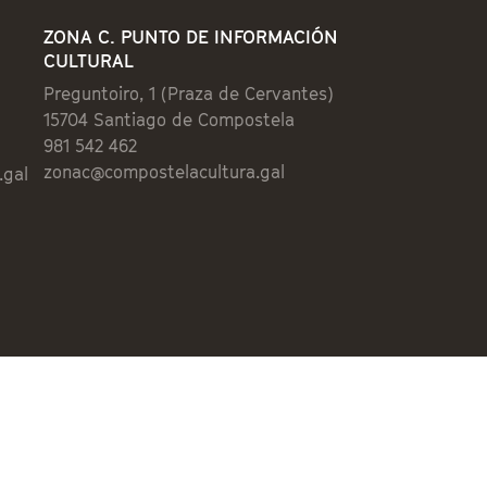
ZONA C. PUNTO DE INFORMACIÓN
CULTURAL
Preguntoiro, 1 (Praza de Cervantes)
15704 Santiago de Compostela
981 542 462
zonac@compostelacultura.gal
.gal