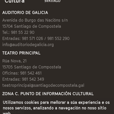
AUDITORIO DE GALICIA
Avenida do Burgo das Nacións s/n
15704 Santiago de Compostela
Tel.: 981 55 22 90
Entradas: 981 571 026 / 981 552 290
info@auditoriodegalicia.org
TEATRO PRINCIPAL
Rúa Nova, 21
15705 Santiago de Compostela
Oficinas: 981 542 461
Entradas: 981 542 349
teatroprincipal@santiagodecompostela.gal
ZONA C. PUNTO DE INFORMACIÓN CULTURAL
Preguntoiro, 1 (Praza de Cervantes)
Utilizamos cookies para mellorar a súa experiencia e os
15704 Santiago de Compostela
nosos servizos, analizando a navegación no noso sitio
981 542 462
web.