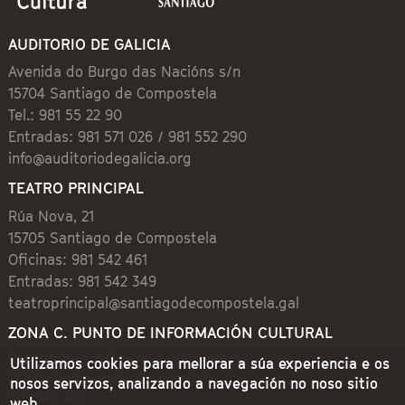
AUDITORIO DE GALICIA
Avenida do Burgo das Nacións s/n
15704 Santiago de Compostela
Tel.: 981 55 22 90
Entradas: 981 571 026 / 981 552 290
info@auditoriodegalicia.org
TEATRO PRINCIPAL
Rúa Nova, 21
15705 Santiago de Compostela
Oficinas: 981 542 461
Entradas: 981 542 349
teatroprincipal@santiagodecompostela.gal
ZONA C. PUNTO DE INFORMACIÓN CULTURAL
Preguntoiro, 1 (Praza de Cervantes)
Utilizamos cookies para mellorar a súa experiencia e os
15704 Santiago de Compostela
nosos servizos, analizando a navegación no noso sitio
981 542 462
web.