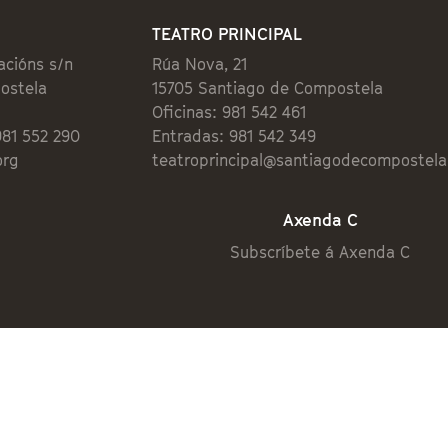
TEATRO PRINCIPAL
acións s/n
Rúa Nova, 21
ostela
15705 Santiago de Compostela
Oficinas: 981 542 461
981 552 290
Entradas: 981 542 349
org
teatroprincipal@santiagodecompostela
Axenda C
Subscríbete á Axenda C