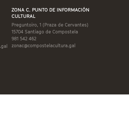
ZONA C. PUNTO DE INFORMACIÓN
CULTURAL
Preguntoiro, 1 (Praza de Cervantes)
15704 Santiago de Compostela
981 542 462
zonac@compostelacultura.gal
.gal