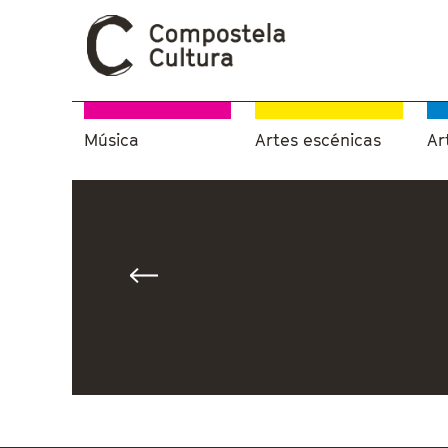
Música
Artes escénicas
Ar
Vostede está aquí