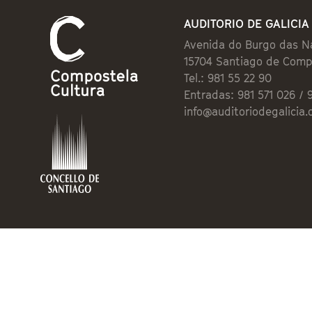
AUDITORIO DE GALICIA
Avenida do Burgo das N
15704 Santiago de Comp
Tel.: 981 55 22 90
Entradas: 981 571 026 / 
info@auditoriodegalicia.