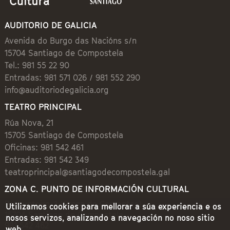
AUDITORIO DE GALICIA
Avenida do Burgo das Nacións s/n
15704 Santiago de Compostela
Tel.: 981 55 22 90
Entradas: 981 571 026 / 981 552 290
info@auditoriodegalicia.org
TEATRO PRINCIPAL
Rúa Nova, 21
15705 Santiago de Compostela
Oficinas: 981 542 461
Entradas: 981 542 349
teatroprincipal@santiagodecompostela.gal
ZONA C. PUNTO DE INFORMACIÓN CULTURAL
Preguntoiro, 1 (Praza de Cervantes)
Utilizamos cookies para mellorar a súa experiencia e os
15704 Santiago de Compostela
nosos servizos, analizando a navegación no noso sitio
981 542 462
web.