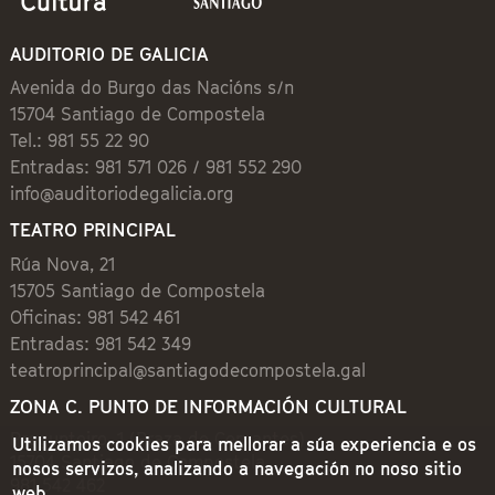
AUDITORIO DE GALICIA
Avenida do Burgo das Nacións s/n
15704 Santiago de Compostela
Tel.: 981 55 22 90
Entradas: 981 571 026 / 981 552 290
info@auditoriodegalicia.org
TEATRO PRINCIPAL
Rúa Nova, 21
15705 Santiago de Compostela
Oficinas: 981 542 461
Entradas: 981 542 349
teatroprincipal@santiagodecompostela.gal
ZONA C. PUNTO DE INFORMACIÓN CULTURAL
Preguntoiro, 1 (Praza de Cervantes)
Utilizamos cookies para mellorar a súa experiencia e os
15704 Santiago de Compostela
nosos servizos, analizando a navegación no noso sitio
981 542 462
web.