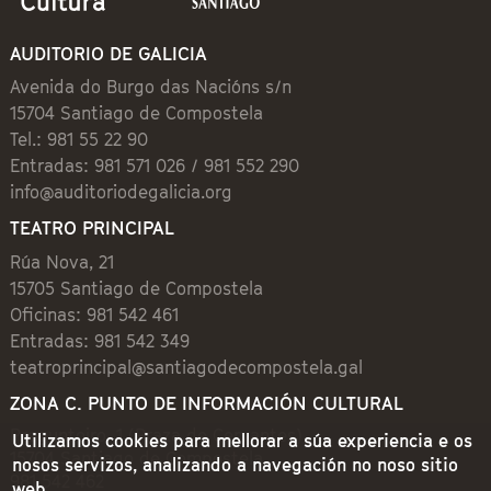
AUDITORIO DE GALICIA
Avenida do Burgo das Nacións s/n
15704 Santiago de Compostela
Tel.: 981 55 22 90
Entradas: 981 571 026 / 981 552 290
info@auditoriodegalicia.org
TEATRO PRINCIPAL
Rúa Nova, 21
15705 Santiago de Compostela
Oficinas: 981 542 461
Entradas: 981 542 349
teatroprincipal@santiagodecompostela.gal
ZONA C. PUNTO DE INFORMACIÓN CULTURAL
Preguntoiro, 1 (Praza de Cervantes)
Utilizamos cookies para mellorar a súa experiencia e os
15704 Santiago de Compostela
nosos servizos, analizando a navegación no noso sitio
981 542 462
web.