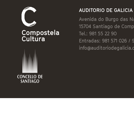
AUDITORIO DE GALICIA
Avenida do Burgo das N
15704 Santiago de Comp
Tel.: 981 55 22 90
Entradas: 981 571 026 / 
info@auditoriodegalicia.