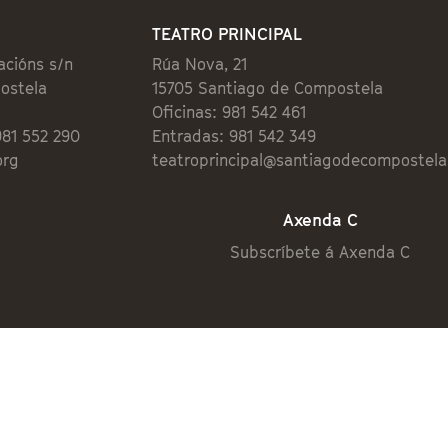
TEATRO PRINCIPAL
acións s/n
Rúa Nova, 21
ostela
15705 Santiago de Compostela
Oficinas: 981 542 461
981 552 290
Entradas: 981 542 349
org
teatroprincipal@santiagodecompostela
Axenda C
Subscríbete á Axenda C