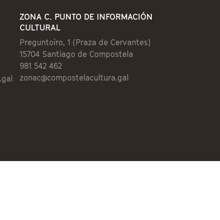
ZONA C. PUNTO DE INFORMACIÓN
CULTURAL
Preguntoiro, 1 (Praza de Cervantes)
15704 Santiago de Compostela
981 542 462
zonac@compostelacultura.gal
.gal