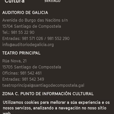
AUDITORIO DE GALICIA
Avenida do Burgo das Nacións s/n
15704 Santiago de Compostela
Tel.: 981 55 22 90
Entradas: 981 571 026 / 981 552 290
info@auditoriodegalicia.org
TEATRO PRINCIPAL
Rúa Nova, 21
15705 Santiago de Compostela
Oficinas: 981 542 461
Entradas: 981 542 349
teatroprincipal@santiagodecompostela.gal
ZONA C. PUNTO DE INFORMACIÓN CULTURAL
Preguntoiro, 1 (Praza de Cervantes)
Utilizamos cookies para mellorar a súa experiencia e os
15704 Santiago de Compostela
nosos servizos, analizando a navegación no noso sitio
981 542 462
web.