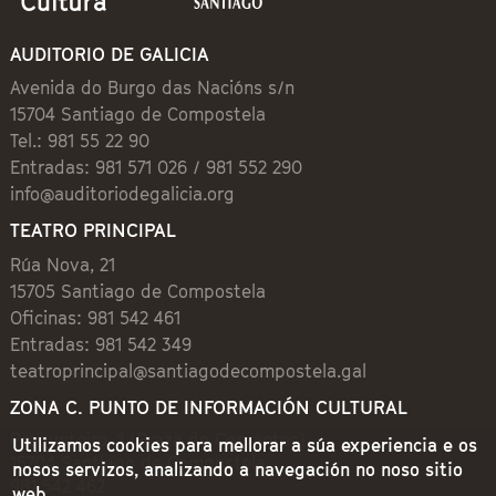
AUDITORIO DE GALICIA
Avenida do Burgo das Nacións s/n
15704 Santiago de Compostela
Tel.: 981 55 22 90
Entradas: 981 571 026 / 981 552 290
info@auditoriodegalicia.org
TEATRO PRINCIPAL
Rúa Nova, 21
15705 Santiago de Compostela
Oficinas: 981 542 461
Entradas: 981 542 349
teatroprincipal@santiagodecompostela.gal
ZONA C. PUNTO DE INFORMACIÓN CULTURAL
Preguntoiro, 1 (Praza de Cervantes)
Utilizamos cookies para mellorar a súa experiencia e os
15704 Santiago de Compostela
nosos servizos, analizando a navegación no noso sitio
981 542 462
web.