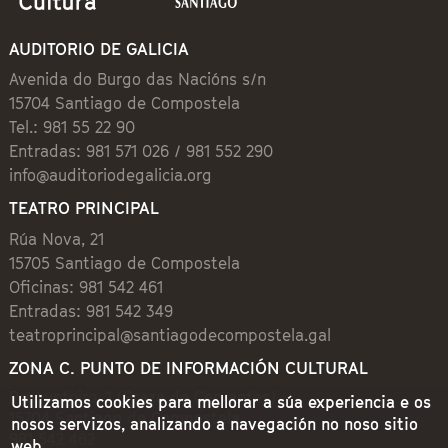
AUDITORIO DE GALICIA
Avenida do Burgo das Nacións s/n
15704 Santiago de Compostela
Tel.: 981 55 22 90
Entradas: 981 571 026 / 981 552 290
info@auditoriodegalicia.org
TEATRO PRINCIPAL
Rúa Nova, 21
15705 Santiago de Compostela
Oficinas: 981 542 461
Entradas: 981 542 349
teatroprincipal@santiagodecompostela.gal
ZONA C. PUNTO DE INFORMACIÓN CULTURAL
Preguntoiro, 1 (Praza de Cervantes)
Utilizamos cookies para mellorar a súa experiencia e os
15704 Santiago de Compostela
nosos servizos, analizando a navegación no noso sitio
981 542 462
web.