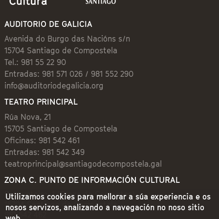
AUDITORIO DE GALICIA
Avenida do Burgo das Nacións s/n
15704 Santiago de Compostela
Tel.: 981 55 22 90
Entradas: 981 571 026 / 981 552 290
info@auditoriodegalicia.org
TEATRO PRINCIPAL
Rúa Nova, 21
15705 Santiago de Compostela
Oficinas: 981 542 461
Entradas: 981 542 349
teatroprincipal@santiagodecompostela.gal
ZONA C. PUNTO DE INFORMACIÓN CULTURAL
Preguntoiro, 1 (Praza de Cervantes)
Utilizamos cookies para mellorar a súa experiencia e os
15704 Santiago de Compostela
nosos servizos, analizando a navegación no noso sitio
981 542 462
web.