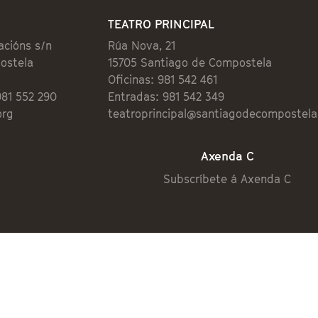
TEATRO PRINCIPAL
acións s/n
Rúa Nova, 21
ostela
15705 Santiago de Compostela
Oficinas: 981 542 461
981 552 290
Entradas: 981 542 349
org
teatroprincipal@santiagodecompostela
Axenda C
Subscríbete á Axenda C