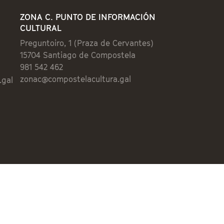
ZONA C. PUNTO DE INFORMACIÓN
CULTURAL
Preguntoiro, 1 (Praza de Cervantes)
15704 Santiago de Compostela
981 542 462
zonac@compostelacultura.gal
.gal