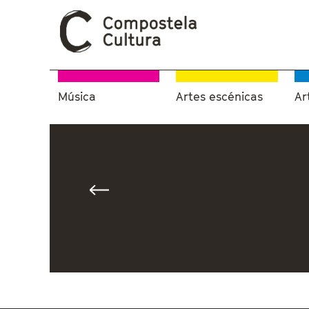
Música
Artes escénicas
Ar
Vostede está aquí