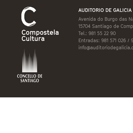
AUDITORIO DE GALICIA
Avenida do Burgo das N
15704 Santiago de Comp
Tel.: 981 55 22 90
Entradas: 981 571 026 / 
info@auditoriodegalicia.