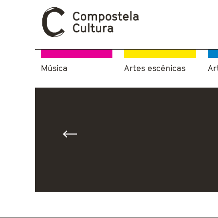
Música
Artes escénicas
Ar
Vostede está aquí