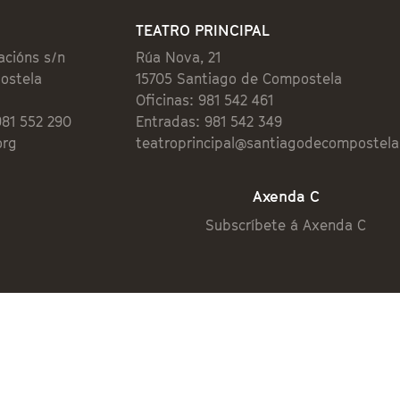
TEATRO PRINCIPAL
acións s/n
Rúa Nova, 21
ostela
15705 Santiago de Compostela
Oficinas: 981 542 461
981 552 290
Entradas: 981 542 349
org
teatroprincipal@santiagodecompostela
Axenda C
Subscríbete á Axenda C