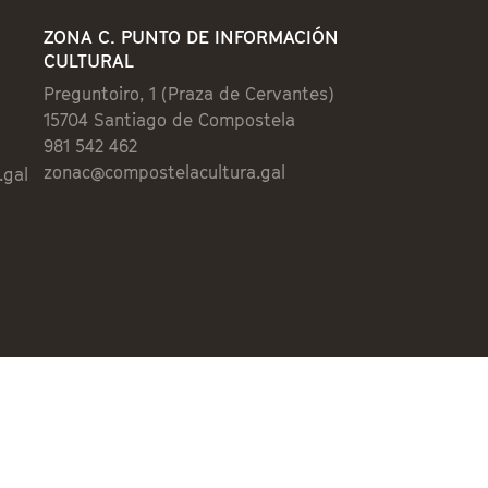
ZONA C. PUNTO DE INFORMACIÓN
CULTURAL
Preguntoiro, 1 (Praza de Cervantes)
15704 Santiago de Compostela
981 542 462
zonac@compostelacultura.gal
.gal