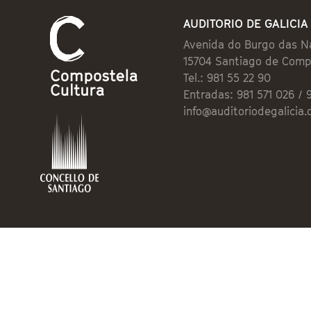
AUDITORIO DE GALICIA
Avenida do Burgo das N
15704 Santiago de Comp
Tel.: 981 55 22 90
Entradas: 981 571 026 / 
info@auditoriodegalicia.