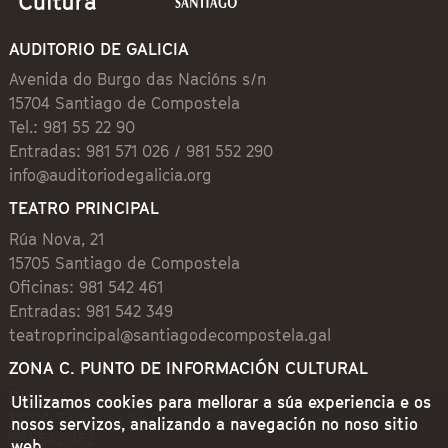
AUDITORIO DE GALICIA
Avenida do Burgo das Nacións s/n
15704 Santiago de Compostela
Tel.: 981 55 22 90
Entradas: 981 571 026 / 981 552 290
info@auditoriodegalicia.org
TEATRO PRINCIPAL
Rúa Nova, 21
15705 Santiago de Compostela
Oficinas: 981 542 461
Entradas: 981 542 349
teatroprincipal@santiagodecompostela.gal
ZONA C. PUNTO DE INFORMACIÓN CULTURAL
Preguntoiro, 1 (Praza de Cervantes)
Utilizamos cookies para mellorar a súa experiencia e os
15704 Santiago de Compostela
nosos servizos, analizando a navegación no noso sitio
981 542 462
web.