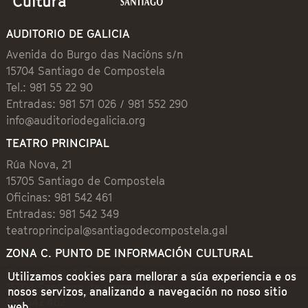
AUDITORIO DE GALICIA
Avenida do Burgo das Nacións s/n
15704 Santiago de Compostela
Tel.: 981 55 22 90
Entradas: 981 571 026 / 981 552 290
info@auditoriodegalicia.org
TEATRO PRINCIPAL
Rúa Nova, 21
15705 Santiago de Compostela
Oficinas: 981 542 461
Entradas: 981 542 349
teatroprincipal@santiagodecompostela.gal
ZONA C. PUNTO DE INFORMACIÓN CULTURAL
Preguntoiro, 1 (Praza de Cervantes)
Utilizamos cookies para mellorar a súa experiencia e os
15704 Santiago de Compostela
nosos servizos, analizando a navegación no noso sitio
981 542 462
web.