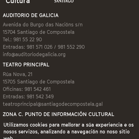
AUDITORIO DE GALICIA
Avenida do Burgo das Nacións s/n
15704 Santiago de Compostela
Tel.: 981 55 22 90
Entradas: 981 571 026 / 981 552 290
info@auditoriodegalicia.org
TEATRO PRINCIPAL
Rúa Nova, 21
15705 Santiago de Compostela
Oficinas: 981 542 461
Entradas: 981 542 349
teatroprincipal@santiagodecompostela.gal
ZONA C. PUNTO DE INFORMACIÓN CULTURAL
Preguntoiro, 1 (Praza de Cervantes)
Utilizamos cookies para mellorar a súa experiencia e os
15704 Santiago de Compostela
nosos servizos, analizando a navegación no noso sitio
981 542 462
web.