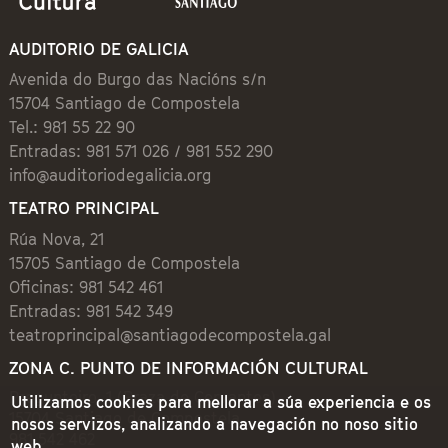
AUDITORIO DE GALICIA
Avenida do Burgo das Nacións s/n
15704 Santiago de Compostela
Tel.: 981 55 22 90
Entradas: 981 571 026 / 981 552 290
info@auditoriodegalicia.org
TEATRO PRINCIPAL
Rúa Nova, 21
15705 Santiago de Compostela
Oficinas: 981 542 461
Entradas: 981 542 349
teatroprincipal@santiagodecompostela.gal
ZONA C. PUNTO DE INFORMACIÓN CULTURAL
Preguntoiro, 1 (Praza de Cervantes)
Utilizamos cookies para mellorar a súa experiencia e os
15704 Santiago de Compostela
nosos servizos, analizando a navegación no noso sitio
981 542 462
web.