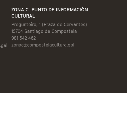
ZONA C. PUNTO DE INFORMACIÓN
CULTURAL
Preguntoiro, 1 (Praza de Cervantes)
15704 Santiago de Compostela
981 542 462
zonac@compostelacultura.gal
.gal