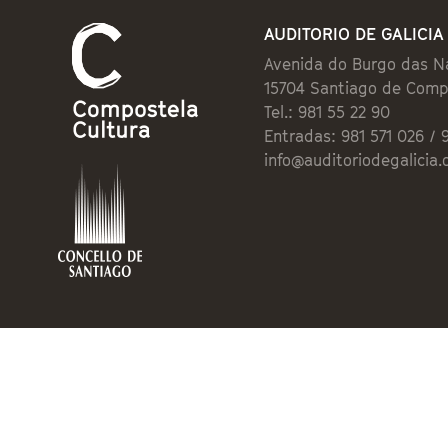
AUDITORIO DE GALICIA
Avenida do Burgo das N
15704 Santiago de Comp
Tel.: 981 55 22 90
Entradas: 981 571 026 / 
info@auditoriodegalicia.