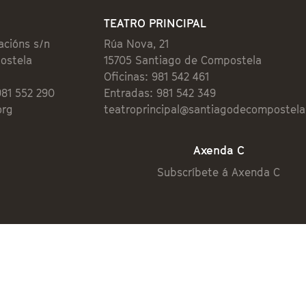
TEATRO PRINCIPAL
acións s/n
Rúa Nova, 21
ostela
15705 Santiago de Compostela
Oficinas: 981 542 461
981 552 290
Entradas: 981 542 349
org
teatroprincipal@santiagodecompostela
Axenda C
Subscríbete á Axenda C