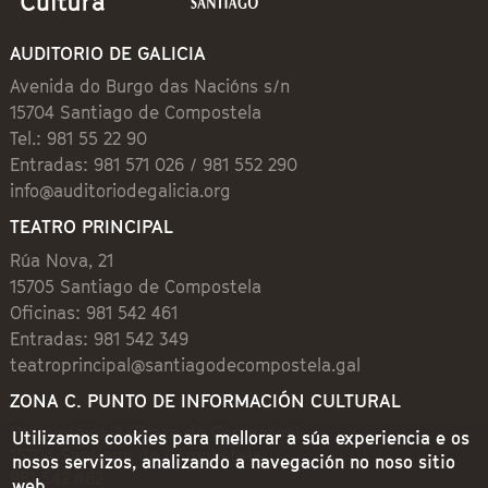
AUDITORIO DE GALICIA
Avenida do Burgo das Nacións s/n
15704 Santiago de Compostela
Tel.: 981 55 22 90
Entradas: 981 571 026 / 981 552 290
info@auditoriodegalicia.org
TEATRO PRINCIPAL
Rúa Nova, 21
15705 Santiago de Compostela
Oficinas: 981 542 461
Entradas: 981 542 349
teatroprincipal@santiagodecompostela.gal
ZONA C. PUNTO DE INFORMACIÓN CULTURAL
Preguntoiro, 1 (Praza de Cervantes)
Utilizamos cookies para mellorar a súa experiencia e os
15704 Santiago de Compostela
nosos servizos, analizando a navegación no noso sitio
981 542 462
web.