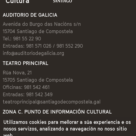
AUDITORIO DE GALICIA
Avenida do Burgo das Nacións s/n
15704 Santiago de Compostela
Tel.: 981 55 22 90
Entradas: 981 571 026 / 981 552 290
info@auditoriodegalicia.org
TEATRO PRINCIPAL
Rúa Nova, 21
15705 Santiago de Compostela
Oficinas: 981 542 461
Entradas: 981 542 349
teatroprincipal@santiagodecompostela.gal
ZONA C. PUNTO DE INFORMACIÓN CULTURAL
Preguntoiro, 1 (Praza de Cervantes)
Utilizamos cookies para mellorar a súa experiencia e os
15704 Santiago de Compostela
nosos servizos, analizando a navegación no noso sitio
981 542 462
web.