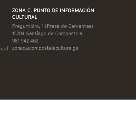
ZONA C. PUNTO DE INFORMACIÓN
CULTURAL
Preguntoiro, 1 (Praza de Cervantes)
15704 Santiago de Compostela
981 542 462
zonac@compostelacultura.gal
.gal