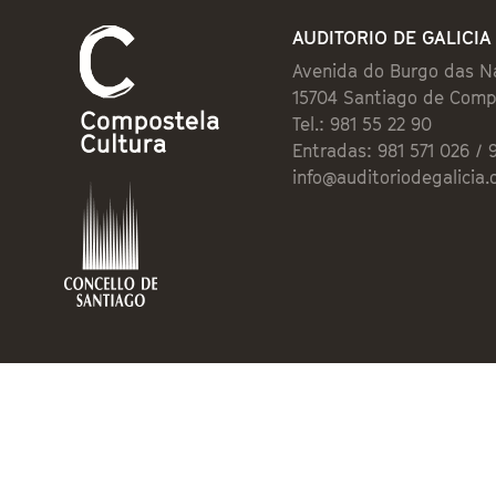
AUDITORIO DE GALICIA
Avenida do Burgo das N
15704 Santiago de Comp
Tel.: 981 55 22 90
Entradas: 981 571 026 / 
info@auditoriodegalicia.