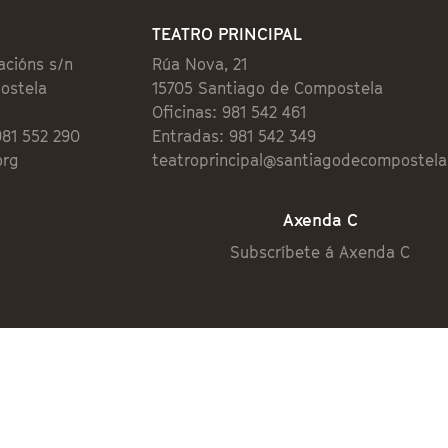
TEATRO PRINCIPAL
acións s/n
Rúa Nova, 21
ostela
15705 Santiago de Compostela
Oficinas: 981 542 461
981 552 290
Entradas: 981 542 349
org
teatroprincipal@santiagodecompostela
Axenda C
Subscríbete á Axenda C