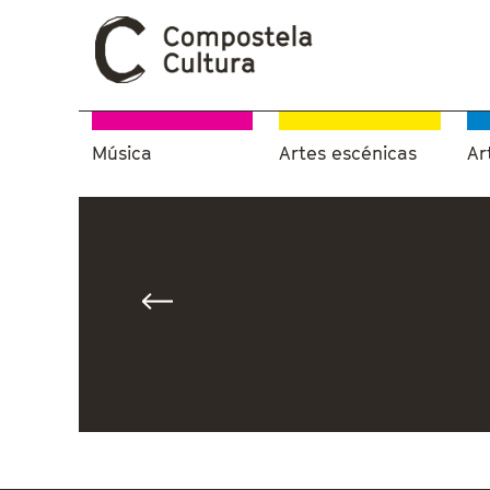
Música
Artes escénicas
Ar
Vostede está aquí