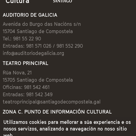
AUDITORIO DE GALICIA
Avenida do Burgo das Nacións s/n
15704 Santiago de Compostela
Tel.: 981 55 22 90
Entradas: 981 571 026 / 981 552 290
info@auditoriodegalicia.org
TEATRO PRINCIPAL
Rúa Nova, 21
15705 Santiago de Compostela
Oficinas: 981 542 461
Entradas: 981 542 349
teatroprincipal@santiagodecompostela.gal
ZONA C. PUNTO DE INFORMACIÓN CULTURAL
Preguntoiro, 1 (Praza de Cervantes)
Utilizamos cookies para mellorar a súa experiencia e os
15704 Santiago de Compostela
nosos servizos, analizando a navegación no noso sitio
981 542 462
web.