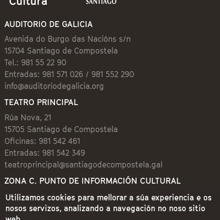
AUDITORIO DE GALICIA
Avenida do Burgo das Nacións s/n
15704 Santiago de Compostela
Tel.: 981 55 22 90
Entradas: 981 571 026 / 981 552 290
info@auditoriodegalicia.org
TEATRO PRINCIPAL
Rúa Nova, 21
15705 Santiago de Compostela
Oficinas: 981 542 461
Entradas: 981 542 349
teatroprincipal@santiagodecompostela.gal
ZONA C. PUNTO DE INFORMACIÓN CULTURAL
Preguntoiro, 1 (Praza de Cervantes)
Utilizamos cookies para mellorar a súa experiencia e os
15704 Santiago de Compostela
nosos servizos, analizando a navegación no noso sitio
981 542 462
web.