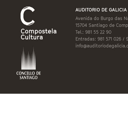
AUDITORIO DE GALICIA
Avenida do Burgo das N
15704 Santiago de Comp
Tel.: 981 55 22 90
Entradas: 981 571 026 / 
info@auditoriodegalicia.