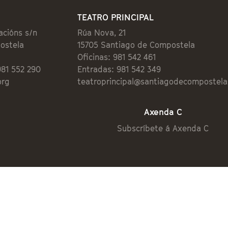
TEATRO PRINCIPAL
acións s/n
Rúa Nova, 21
ostela
15705 Santiago de Compostela
Oficinas: 981 542 461
981 552 290
Entradas: 981 542 349
org
teatroprincipal@santiagodecompostela
Axenda C
Subscríbete á Axenda C