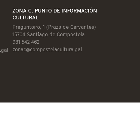
ZONA C. PUNTO DE INFORMACIÓN
CULTURAL
Preguntoiro, 1 (Praza de Cervantes)
15704 Santiago de Compostela
981 542 462
zonac@compostelacultura.gal
.gal