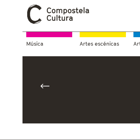
Música
Artes escénicas
Ar
Vostede está aquí