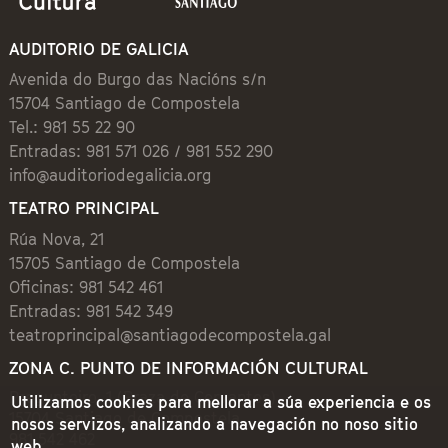
AUDITORIO DE GALICIA
Avenida do Burgo das Nacións s/n
15704 Santiago de Compostela
Tel.: 981 55 22 90
Entradas: 981 571 026 / 981 552 290
info@auditoriodegalicia.org
TEATRO PRINCIPAL
Rúa Nova, 21
15705 Santiago de Compostela
Oficinas: 981 542 461
Entradas: 981 542 349
teatroprincipal@santiagodecompostela.gal
ZONA C. PUNTO DE INFORMACIÓN CULTURAL
Preguntoiro, 1 (Praza de Cervantes)
Utilizamos cookies para mellorar a súa experiencia e os
15704 Santiago de Compostela
nosos servizos, analizando a navegación no noso sitio
981 542 462
web.