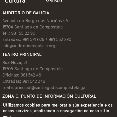
AUDITORIO DE GALICIA
Avenida do Burgo das Nacións s/n
15704 Santiago de Compostela
Tel.: 981 55 22 90
Entradas: 981 571 026 / 981 552 290
info@auditoriodegalicia.org
TEATRO PRINCIPAL
Rúa Nova, 21
15705 Santiago de Compostela
Oficinas: 981 542 461
Entradas: 981 542 349
teatroprincipal@santiagodecompostela.gal
ZONA C. PUNTO DE INFORMACIÓN CULTURAL
Preguntoiro, 1 (Praza de Cervantes)
Utilizamos cookies para mellorar a súa experiencia e os
15704 Santiago de Compostela
nosos servizos, analizando a navegación no noso sitio
981 542 462
web.