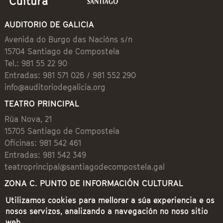
AUDITORIO DE GALICIA
Avenida do Burgo das Nacións s/n
15704 Santiago de Compostela
Tel.: 981 55 22 90
Entradas: 981 571 026 / 981 552 290
info@auditoriodegalicia.org
TEATRO PRINCIPAL
Rúa Nova, 21
15705 Santiago de Compostela
Oficinas: 981 542 461
Entradas: 981 542 349
teatroprincipal@santiagodecompostela.gal
ZONA C. PUNTO DE INFORMACIÓN CULTURAL
Preguntoiro, 1 (Praza de Cervantes)
Utilizamos cookies para mellorar a súa experiencia e os
15704 Santiago de Compostela
nosos servizos, analizando a navegación no noso sitio
981 542 462
web.