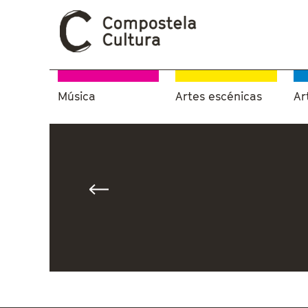
Música
Artes escénicas
Ar
Vostede está aquí