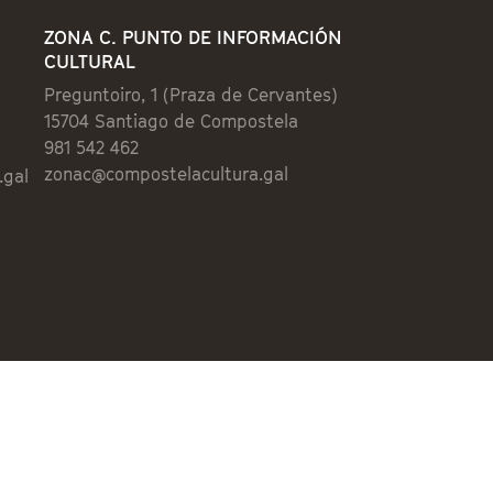
ZONA C. PUNTO DE INFORMACIÓN
CULTURAL
Preguntoiro, 1 (Praza de Cervantes)
15704 Santiago de Compostela
981 542 462
zonac@compostelacultura.gal
.gal