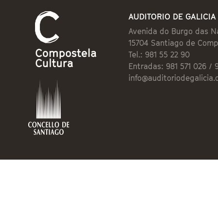
AUDITORIO DE GALICIA
Avenida do Burgo das N
15704 Santiago de Comp
Tel.: 981 55 22 90
Entradas: 981 571 026 / 
info@auditoriodegalicia.