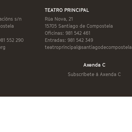
TEATRO PRINCIPAL
acións s/n
Rúa Nova, 21
ostela
15705 Santiago de Compostela
Oficinas: 981 542 461
981 552 290
Entradas: 981 542 349
org
teatroprincipal@santiagodecompostela
Axenda C
Subscríbete á Axenda C