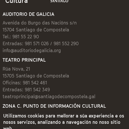
AUDITORIO DE GALICIA
Avenida do Burgo das Nacións s/n
15704 Santiago de Compostela
Tel.: 981 55 22 90
Entradas: 981 571 026 / 981 552 290
info@auditoriodegalicia.org
TEATRO PRINCIPAL
Rúa Nova, 21
15705 Santiago de Compostela
Oficinas: 981 542 461
Entradas: 981 542 349
teatroprincipal@santiagodecompostela.gal
ZONA C. PUNTO DE INFORMACIÓN CULTURAL
Preguntoiro, 1 (Praza de Cervantes)
Utilizamos cookies para mellorar a súa experiencia e os
15704 Santiago de Compostela
nosos servizos, analizando a navegación no noso sitio
981 542 462
web.