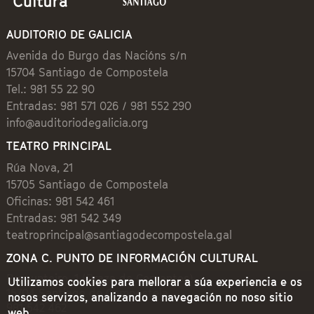
AUDITORIO DE GALICIA
Avenida do Burgo das Nacións s/n
15704 Santiago de Compostela
Tel.: 981 55 22 90
Entradas: 981 571 026 / 981 552 290
info@auditoriodegalicia.org
TEATRO PRINCIPAL
Rúa Nova, 21
15705 Santiago de Compostela
Oficinas: 981 542 461
Entradas: 981 542 349
teatroprincipal@santiagodecompostela.gal
ZONA C. PUNTO DE INFORMACIÓN CULTURAL
Preguntoiro, 1 (Praza de Cervantes)
Utilizamos cookies para mellorar a súa experiencia e os
15704 Santiago de Compostela
nosos servizos, analizando a navegación no noso sitio
981 542 462
web.