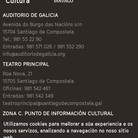
AUDITORIO DE GALICIA
Avenida do Burgo das Nacións s/n
15704 Santiago de Compostela
Tel.: 981 55 22 90
Entradas: 981 571 026 / 981 552 290
info@auditoriodegalicia.org
TEATRO PRINCIPAL
Rúa Nova, 21
15705 Santiago de Compostela
Oficinas: 981 542 461
Entradas: 981 542 349
teatroprincipal@santiagodecompostela.gal
ZONA C. PUNTO DE INFORMACIÓN CULTURAL
Preguntoiro, 1 (Praza de Cervantes)
Utilizamos cookies para mellorar a súa experiencia e os
15704 Santiago de Compostela
nosos servizos, analizando a navegación no noso sitio
981 542 462
web.