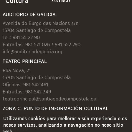
AUDITORIO DE GALICIA
Avenida do Burgo das Nacións s/n
15704 Santiago de Compostela
Tel.: 981 55 22 90
Entradas: 981 571 026 / 981 552 290
info@auditoriodegalicia.org
TEATRO PRINCIPAL
Rúa Nova, 21
15705 Santiago de Compostela
Oficinas: 981 542 461
Entradas: 981 542 349
teatroprincipal@santiagodecompostela.gal
ZONA C. PUNTO DE INFORMACIÓN CULTURAL
Preguntoiro, 1 (Praza de Cervantes)
Utilizamos cookies para mellorar a súa experiencia e os
15704 Santiago de Compostela
nosos servizos, analizando a navegación no noso sitio
981 542 462
web.