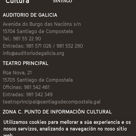
AUDITORIO DE GALICIA
Avenida do Burgo das Nacións s/n
15704 Santiago de Compostela
Tel.: 981 55 22 90
Entradas: 981 571 026 / 981 552 290
info@auditoriodegalicia.org
TEATRO PRINCIPAL
Rúa Nova, 21
15705 Santiago de Compostela
Oficinas: 981 542 461
Entradas: 981 542 349
teatroprincipal@santiagodecompostela.gal
ZONA C. PUNTO DE INFORMACIÓN CULTURAL
Preguntoiro, 1 (Praza de Cervantes)
Utilizamos cookies para mellorar a súa experiencia e os
15704 Santiago de Compostela
nosos servizos, analizando a navegación no noso sitio
981 542 462
web.