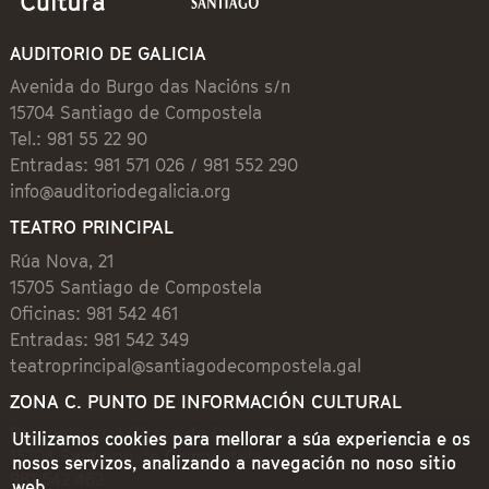
AUDITORIO DE GALICIA
Avenida do Burgo das Nacións s/n
15704 Santiago de Compostela
Tel.: 981 55 22 90
Entradas: 981 571 026 / 981 552 290
info@auditoriodegalicia.org
TEATRO PRINCIPAL
Rúa Nova, 21
15705 Santiago de Compostela
Oficinas: 981 542 461
Entradas: 981 542 349
teatroprincipal@santiagodecompostela.gal
ZONA C. PUNTO DE INFORMACIÓN CULTURAL
Preguntoiro, 1 (Praza de Cervantes)
Utilizamos cookies para mellorar a súa experiencia e os
15704 Santiago de Compostela
nosos servizos, analizando a navegación no noso sitio
981 542 462
web.