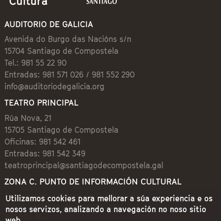
AUDITORIO DE GALICIA
Avenida do Burgo das Nacións s/n
15704 Santiago de Compostela
Tel.: 981 55 22 90
Entradas: 981 571 026 / 981 552 290
info@auditoriodegalicia.org
TEATRO PRINCIPAL
Rúa Nova, 21
15705 Santiago de Compostela
Oficinas: 981 542 461
Entradas: 981 542 349
teatroprincipal@santiagodecompostela.gal
ZONA C. PUNTO DE INFORMACIÓN CULTURAL
Preguntoiro, 1 (Praza de Cervantes)
Utilizamos cookies para mellorar a súa experiencia e os
15704 Santiago de Compostela
nosos servizos, analizando a navegación no noso sitio
981 542 462
web.