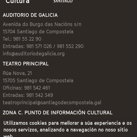
AUDITORIO DE GALICIA
Avenida do Burgo das Nacións s/n
15704 Santiago de Compostela
Tel.: 981 55 22 90
Entradas: 981 571 026 / 981 552 290
info@auditoriodegalicia.org
TEATRO PRINCIPAL
Rúa Nova, 21
15705 Santiago de Compostela
Oficinas: 981 542 461
Entradas: 981 542 349
teatroprincipal@santiagodecompostela.gal
ZONA C. PUNTO DE INFORMACIÓN CULTURAL
Preguntoiro, 1 (Praza de Cervantes)
Utilizamos cookies para mellorar a súa experiencia e os
15704 Santiago de Compostela
nosos servizos, analizando a navegación no noso sitio
981 542 462
web.