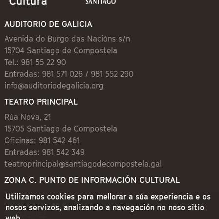
AUDITORIO DE GALICIA
Avenida do Burgo das Nacións s/n
15704 Santiago de Compostela
Tel.: 981 55 22 90
Entradas: 981 571 026 / 981 552 290
info@auditoriodegalicia.org
TEATRO PRINCIPAL
Rúa Nova, 21
15705 Santiago de Compostela
Oficinas: 981 542 461
Entradas: 981 542 349
teatroprincipal@santiagodecompostela.gal
ZONA C. PUNTO DE INFORMACIÓN CULTURAL
Preguntoiro, 1 (Praza de Cervantes)
Utilizamos cookies para mellorar a súa experiencia e os
15704 Santiago de Compostela
nosos servizos, analizando a navegación no noso sitio
981 542 462
web.