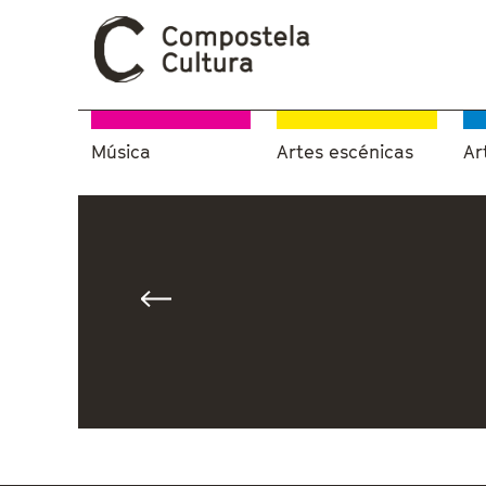
Música
Artes escénicas
Ar
Vostede está aquí