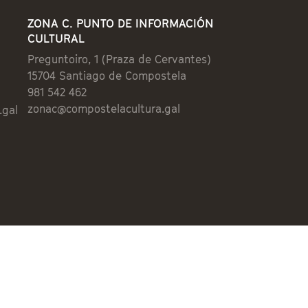
ZONA C. PUNTO DE INFORMACIÓN
CULTURAL
Preguntoiro, 1 (Praza de Cervantes)
15704 Santiago de Compostela
981 542 462
zonac@compostelacultura.gal
.gal