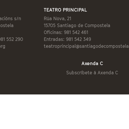
TEATRO PRINCIPAL
acións s/n
Rúa Nova, 21
ostela
15705 Santiago de Compostela
Oficinas: 981 542 461
981 552 290
Entradas: 981 542 349
org
teatroprincipal@santiagodecompostela
Axenda C
Subscríbete á Axenda C