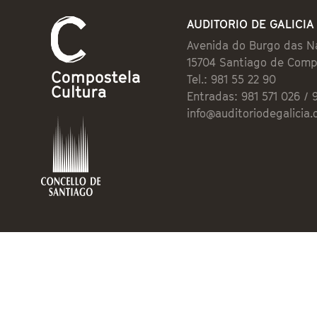
AUDITORIO DE GALICIA
Avenida do Burgo das N
15704 Santiago de Comp
Tel.: 981 55 22 90
Entradas: 981 571 026 / 
info@auditoriodegalicia.