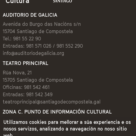
AUDITORIO DE GALICIA
Avenida do Burgo das Nacións s/n
15704 Santiago de Compostela
Tel.: 981 55 22 90
Entradas: 981 571 026 / 981 552 290
info@auditoriodegalicia.org
TEATRO PRINCIPAL
Rúa Nova, 21
15705 Santiago de Compostela
Oficinas: 981 542 461
Entradas: 981 542 349
teatroprincipal@santiagodecompostela.gal
ZONA C. PUNTO DE INFORMACIÓN CULTURAL
Preguntoiro, 1 (Praza de Cervantes)
Utilizamos cookies para mellorar a súa experiencia e os
15704 Santiago de Compostela
nosos servizos, analizando a navegación no noso sitio
981 542 462
web.