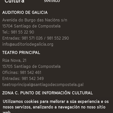
AUDITORIO DE GALICIA
Avenida do Burgo das Nacións s/n
15704 Santiago de Compostela
Tel.: 981 55 22 90
Entradas: 981 571 026 / 981 552 290
info@auditoriodegalicia.org
TEATRO PRINCIPAL
Rúa Nova, 21
15705 Santiago de Compostela
Oficinas: 981 542 461
Entradas: 981 542 349
teatroprincipal@santiagodecompostela.gal
ZONA C. PUNTO DE INFORMACIÓN CULTURAL
Preguntoiro, 1 (Praza de Cervantes)
Utilizamos cookies para mellorar a súa experiencia e os
15704 Santiago de Compostela
nosos servizos, analizando a navegación no noso sitio
981 542 462
web.