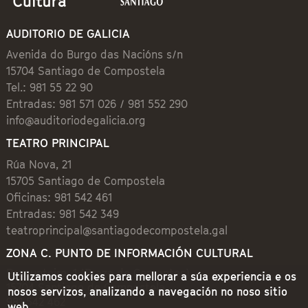
AUDITORIO DE GALICIA
Avenida do Burgo das Nacións s/n
15704 Santiago de Compostela
Tel.: 981 55 22 90
Entradas: 981 571 026 / 981 552 290
info@auditoriodegalicia.org
TEATRO PRINCIPAL
Rúa Nova, 21
15705 Santiago de Compostela
Oficinas: 981 542 461
Entradas: 981 542 349
teatroprincipal@santiagodecompostela.gal
ZONA C. PUNTO DE INFORMACIÓN CULTURAL
Preguntoiro, 1 (Praza de Cervantes)
Utilizamos cookies para mellorar a súa experiencia e os
15704 Santiago de Compostela
nosos servizos, analizando a navegación no noso sitio
981 542 462
web.