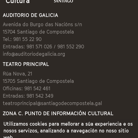
AUDITORIO DE GALICIA
Avenida do Burgo das Nacións s/n
15704 Santiago de Compostela
Tel.: 981 55 22 90
Entradas: 981 571 026 / 981 552 290
info@auditoriodegalicia.org
TEATRO PRINCIPAL
Rúa Nova, 21
15705 Santiago de Compostela
Oficinas: 981 542 461
Entradas: 981 542 349
teatroprincipal@santiagodecompostela.gal
ZONA C. PUNTO DE INFORMACIÓN CULTURAL
Preguntoiro, 1 (Praza de Cervantes)
Utilizamos cookies para mellorar a súa experiencia e os
15704 Santiago de Compostela
nosos servizos, analizando a navegación no noso sitio
981 542 462
web.