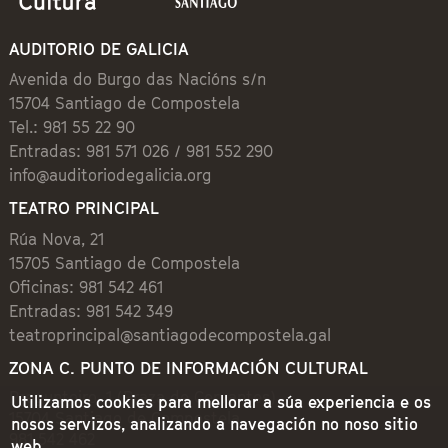
AUDITORIO DE GALICIA
Avenida do Burgo das Nacións s/n
15704 Santiago de Compostela
Tel.: 981 55 22 90
Entradas: 981 571 026 / 981 552 290
info@auditoriodegalicia.org
TEATRO PRINCIPAL
Rúa Nova, 21
15705 Santiago de Compostela
Oficinas: 981 542 461
Entradas: 981 542 349
teatroprincipal@santiagodecompostela.gal
ZONA C. PUNTO DE INFORMACIÓN CULTURAL
Preguntoiro, 1 (Praza de Cervantes)
Utilizamos cookies para mellorar a súa experiencia e os
15704 Santiago de Compostela
nosos servizos, analizando a navegación no noso sitio
981 542 462
web.