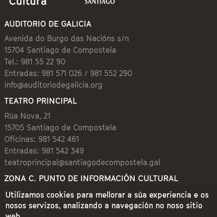
AUDITORIO DE GALICIA
Avenida do Burgo das Nacións s/n
15704 Santiago de Compostela
Tel.: 981 55 22 90
Entradas: 981 571 026 / 981 552 290
info@auditoriodegalicia.org
TEATRO PRINCIPAL
Rúa Nova, 21
15705 Santiago de Compostela
Oficinas: 981 542 461
Entradas: 981 542 349
teatroprincipal@santiagodecompostela.gal
ZONA C. PUNTO DE INFORMACIÓN CULTURAL
Preguntoiro, 1 (Praza de Cervantes)
Utilizamos cookies para mellorar a súa experiencia e os
15704 Santiago de Compostela
nosos servizos, analizando a navegación no noso sitio
981 542 462
web.